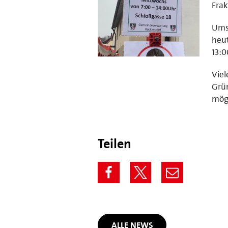
Frak
Umso
heut
13:0
Viel
Grün
mög
Teilen
ALLE NEWS