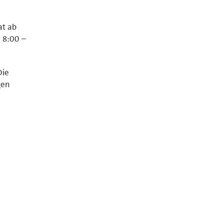
at ab
 8:00 –
Die
gen