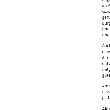
im A
sozi
gefü
Bürg
und 
und 
Auch
eine
ihre
ents
mitg
gute
Absc
Eins
geda
Ale