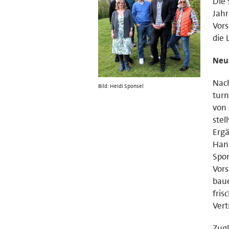
Die 
Jah
Vors
die 
Neu
Nach
Bild: Heidi Sponsel
tur
von 
stel
Ergä
Hans
Spon
Vors
baue
fris
Vert
Zugl