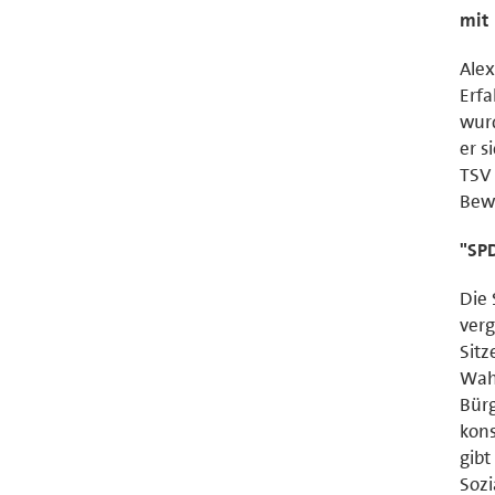
mit
Alex
Erfa
wurd
er s
TSV 
Bew
"SPD
Die 
verg
Sitz
Wahl
Bürg
kons
gibt
Sozi