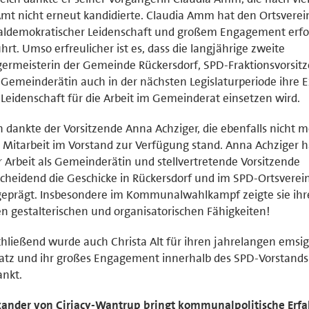
mt nicht erneut kandidierte. Claudia Amm hat den Ortsverei
aldemokratischer Leidenschaft und großem Engagement erfo
hrt. Umso erfreulicher ist es, dass die langjährige zweite
ermeisterin der Gemeinde Rückersdorf, SPD-Fraktionsvorsit
Gemeinderätin auch in der nächsten Legislaturperiode ihre E
Leidenschaft für die Arbeit im Gemeinderat einsetzen wird.
 dankte der Vorsitzende Anna Achziger, die ebenfalls nicht m
 Mitarbeit im Vorstand zur Verfügung stand. Anna Achziger h
r Arbeit als Gemeinderätin und stellvertretende Vorsitzende
cheidend die Geschicke in Rückersdorf und im SPD-Ortsverei
eprägt. Insbesondere im Kommunalwahlkampf zeigte sie ihr
n gestalterischen und organisatorischen Fähigkeiten!
hließend wurde auch Christa Alt für ihren jahrelangen emsi
atz und ihr großes Engagement innerhalb des SPD-Vorstands
nkt.
xander von Ciriacy-Wantrup bringt kommunalpolitische Erf