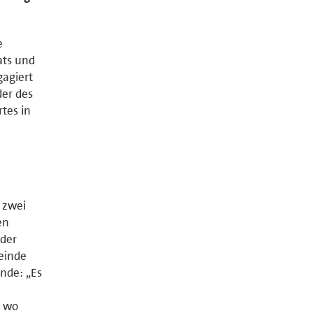
e
ats und
agiert
der des
tes in
 zwei
en
 der
einde
nde: „Es
, wo