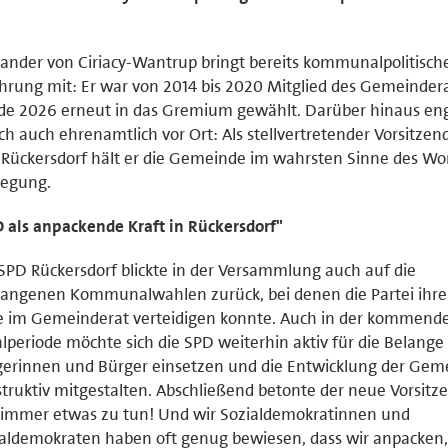
ander von Ciriacy-Wantrup bringt bereits kommunalpolitisch
hrung mit: Er war von 2014 bis 2020 Mitglied des Gemeinder
e 2026 erneut in das Gremium gewählt. Darüber hinaus eng
ich auch ehrenamtlich vor Ort: Als stellvertretender Vorsitzen
Rückersdorf hält er die Gemeinde im wahrsten Sinne des Wor
egung.
 als anpackende Kraft in Rückersdorf"
SPD Rückersdorf blickte in der Versammlung auch auf die
angenen Kommunalwahlen zurück, bei denen die Partei ihre
e im Gemeinderat verteidigen konnte. Auch in der kommend
periode möchte sich die SPD weiterhin aktiv für die Belange
erinnen und Bürger einsetzen und die Entwicklung der Gem
truktiv mitgestalten. Abschließend betonte der neue Vorsitze
 immer etwas zu tun! Und wir Sozialdemokratinnen und
aldemokraten haben oft genug bewiesen, dass wir anpacken