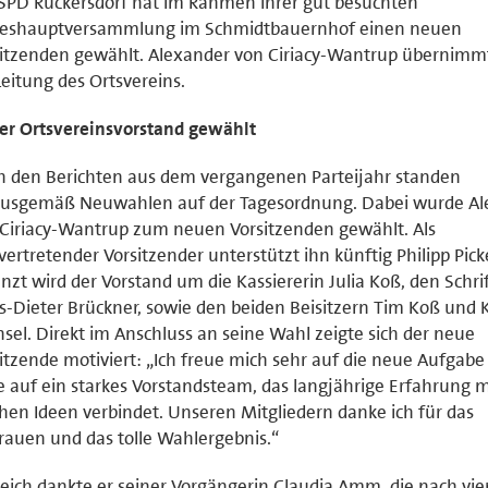
SPD Rückersdorf hat im Rahmen ihrer gut besuchten
reshauptversammlung im Schmidtbauernhof einen neuen
itzenden gewählt. Alexander von Ciriacy-Wantrup übernimmt
Leitung des Ortsvereins.
er Ortsvereinsvorstand gewählt
 den Berichten aus dem vergangenen Parteijahr standen
nusgemäß Neuwahlen auf der Tagesordnung. Dabei wurde Al
Ciriacy-Wantrup zum neuen Vorsitzenden gewählt. Als
lvertretender Vorsitzender unterstützt ihn künftig Philipp Pic
nzt wird der Vorstand um die Kassiererin Julia Koß, den Schri
-Dieter Brückner, sowie den beiden Beisitzern Tim Koß und 
sel. Direkt im Anschluss an seine Wahl zeigte sich der neue
itzende motiviert: „Ich freue mich sehr auf die neue Aufgabe
 auf ein starkes Vorstandsteam, das langjährige Erfahrung m
chen Ideen verbindet. Unseren Mitgliedern danke ich für das
rauen und das tolle Wahlergebnis.“
eich dankte er seiner Vorgängerin Claudia Amm, die nach vie