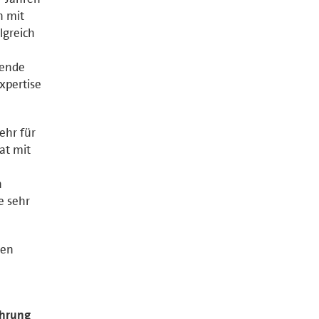
n mit
lgreich
zende
xpertise
ehr für
at mit
n
e sehr
gen
ahrung