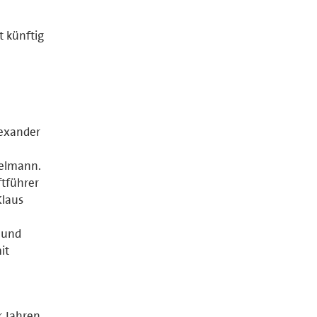
 künftig
exander
kelmann.
ftführer
Klaus
 und
it
r Jahren